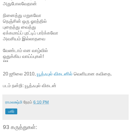
அதுபோலவேதான்
நினைத்து மறுகவோ
நெஞ்சின் ஒரு ஓரத்தில்
புதைத்து வைத்து
ஏக்கமாய்ப் புரட்டிப் பார்க்கவோ
அவசியம் இல்லாதவை
வேண்டாம் என வாழ்வில்
ஒதுக்கிய வாய்ப்புகள்!
***
20 ஜூலை 2010,
யூத்ஃபுல் விகடனில்
வெளியான கவிதை.
படம் நன்றி: யூத்ஃபுல் விகடன்
ராமலக்ஷ்மி
நேரம்
6:10 PM
பகிர்
93 கருத்துகள்: