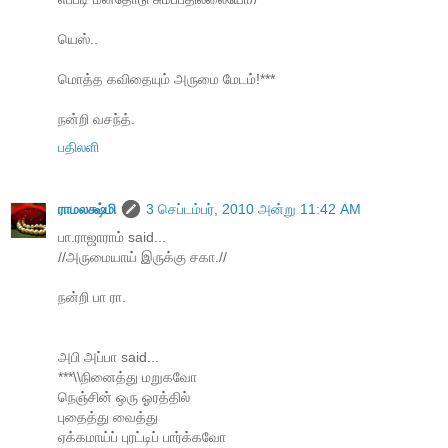
யெஸ்..
மொத்த கவிதையும் அருமை மேடம்!***
நன்றி வசந்த்.
பதிலளி
ராமலக்ஷ்மி
3 செப்டம்பர், 2010 அன்று 11:42 AM
பா.ராஜாராம் said...
//அருமையாய் இருக்கு சகா.//
நன்றி பா ரா.
அபி அப்பா said...
***\\நினைத்து மறுகவோ
நெஞ்சின் ஒரு ஓரத்தில்
புதைத்து வைத்து
ஏக்கமாய்ப் புரட்டிப் பார்க்கவோ