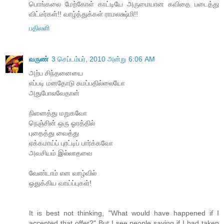
பொங்கலை மேற்கோள் காட்டியே அருமையான கவிதை படைத்து
விட்டீர்கள்!! வாழ்த்துக்கள் ராமலக்ஷ்மி!!
பதிலளி
வருண்
3 செப்டம்பர், 2010 அன்று 6:06 AM
அற்ப சிந்தனையை
எப்படி மனதோடு சுமப்பதில்லையோ
அதுபோலவேதான்
நினைத்து மறுகவோ
நெஞ்சின் ஒரு ஓரத்தில்
புதைத்து வைத்து
ஏக்கமாய்ப் புரட்டிப் பார்க்கவோ
அவசியம் இல்லாதவை
வேண்டாம் என வாழ்வில்
ஒதுக்கிய வாய்ப்புகள்!
It is best not thinking, "What would have happened if I
accepted that offer?" But I see people saying if I had taken