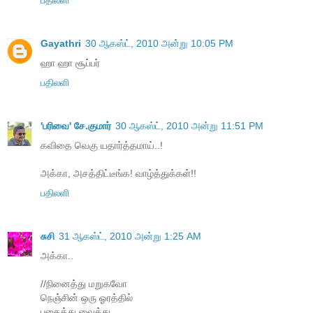
Gayathri
30 ஆகஸ்ட், 2010 அன்று 10:05 PM
ஹா ஹா சூப்பர்
பதிலளி
'பரிவை' சே.குமார்
30 ஆகஸ்ட், 2010 அன்று 11:51 PM
கவிதை வெகு யதார்த்தமாய்..!
அக்கா, அசத்திட்டீங்க! வாழ்த்துக்கள்!!
பதிலளி
சுசி
31 ஆகஸ்ட், 2010 அன்று 1:25 AM
அக்கா..
//நினைத்து மறுகவோ
நெஞ்சின் ஒரு ஓரத்தில்
புதைத்து வைத்து