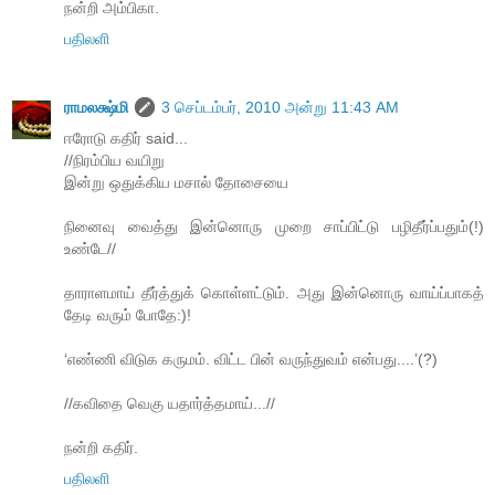
நன்றி அம்பிகா.
பதிலளி
ராமலக்ஷ்மி
3 செப்டம்பர், 2010 அன்று 11:43 AM
ஈரோடு கதிர் said...
//நிரம்பிய வயிறு
இன்று ஒதுக்கிய மசால் தோசையை
நினைவு வைத்து இன்னொரு முறை சாப்பிட்டு பழிதீர்ப்பதும்(!)
உண்டே//
தாராளமாய் தீர்த்துக் கொள்ளட்டும். அது இன்னொரு வாய்ப்பாகத்
தேடி வரும் போதே:)!
‘எண்ணி விடுக கருமம். விட்ட பின் வருந்துவம் என்பது....’(?)
//கவிதை வெகு யதார்த்தமாய்...//
நன்றி கதிர்.
பதிலளி