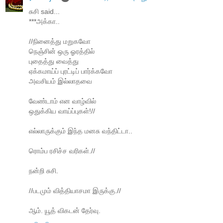
சுசி said...
***அக்கா..
//நினைத்து மறுகவோ
நெஞ்சின் ஒரு ஓரத்தில்
புதைத்து வைத்து
ஏக்கமாய்ப் புரட்டிப் பார்க்கவோ
அவசியம் இல்லாதவை
வேண்டாம் என வாழ்வில்
ஒதுக்கிய வாய்ப்புகள்!//
எல்லாருக்கும் இந்த மனசு வந்திட்டா..
ரொம்ப ரசிச்ச வரிகள்.//
நன்றி சுசி.
//படமும் வித்தியாசமா இருக்கு.//
ஆம். யூத் விகடன் தேர்வு.