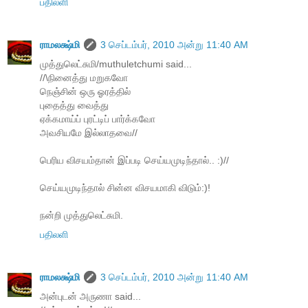
பதிலளி
ராமலக்ஷ்மி
3 செப்டம்பர், 2010 அன்று 11:40 AM
முத்துலெட்சுமி/muthuletchumi said...
//\நினைத்து மறுகவோ
நெஞ்சின் ஒரு ஓரத்தில்
புதைத்து வைத்து
ஏக்கமாய்ப் புரட்டிப் பார்க்கவோ
அவசியமே இல்லாதவை//
பெரிய விசயம்தான் இப்படி செய்யமுடிந்தால்.. :)//
செய்யமுடிந்தால் சின்ன விசயமாகி விடும்:)!
நன்றி முத்துலெட்சுமி.
பதிலளி
ராமலக்ஷ்மி
3 செப்டம்பர், 2010 அன்று 11:40 AM
அன்புடன் அருணா said...