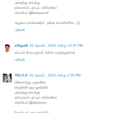
புதைத்து வைத்து
ஏக்கமாய்ப் புரட்டிப் பார்க்கவோ
அவசியம் இல்லாதவை//
அருமை ராமலெக்ஷ்மி.. நல்லா சொன்னீங்க..:))
பதிலளி
சசிகுமார்
31 ஆகஸ்ட், 2010 அன்று 12:37 PM
எப்பவும் போல சூப்பர் அக்கா வாழ்த்துக்கள்
பதிலளி
VELU.G
31 ஆகஸ்ட், 2010 அன்று 1:25 PM
//நினைத்து மறுகவோ
நெஞ்சின் ஒரு ஓரத்தில்
புதைத்து வைத்து
ஏக்கமாய்ப் புரட்டிப் பார்க்கவோ
அவசியம் இல்லாதவை
வேண்டாம் என வாழ்வில்