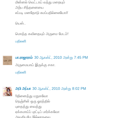
மின்னல் வெட்டாய் வந்து மறையும்
அற்ப சிந்தனையை
எப்படி மனதோடு சுமப்பதில்லையோ//
யெஸ்..
மொத்த கவிதையும் அருமை மேடம்!
பதிலளி
பா.ராஜாராம்
30 ஆகஸ்ட், 2010 அன்று 7:45 PM
அருமையாய் இருக்கு சகா.
பதிலளி
அபி அப்பா
30 ஆகஸ்ட், 2010 அன்று 8:02 PM
\\நினைத்து மறுகவோ
நெஞ்சின் ஒரு ஓரத்தில்
புதைத்து வைத்து
ஏக்கமாய்ப் புரட்டிப் பார்க்கவோ
அவசியமே இல்லாதவை