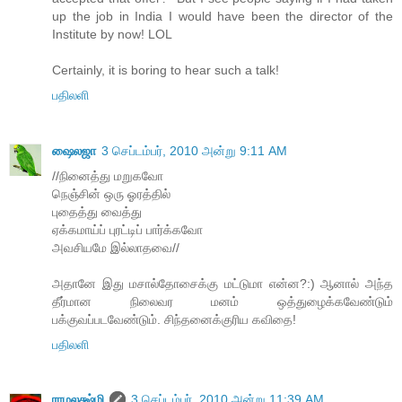
up the job in India I would have been the director of the
Institute by now! LOL
Certainly, it is boring to hear such a talk!
பதிலளி
ஷைலஜா
3 செப்டம்பர், 2010 அன்று 9:11 AM
//நினைத்து மறுகவோ
நெஞ்சின் ஒரு ஓரத்தில்
புதைத்து வைத்து
ஏக்கமாய்ப் புரட்டிப் பார்க்கவோ
அவசியமே இல்லாதவை//
அதானே இது மசால்தோசைக்கு மட்டுமா என்ன?:) ஆனால் அந்த
தீர்மான நிலைவர மனம் ஒத்துழைக்கவேண்டும்
பக்குவப்படவேண்டும். சிந்தனைக்குரிய கவிதை!
பதிலளி
ராமலக்ஷ்மி
3 செப்டம்பர், 2010 அன்று 11:39 AM