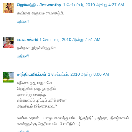
ஜெஸ்வந்தி - Jeswanthy
1 செப்டம்பர், 2010 அன்று 4:27 AM
கவிதை அருமை ராமலக்ஷ்மி.
பதிலளி
பவள சங்கரி
1 செப்டம்பர், 2010 அன்று 7:51 AM
நன்றாக இருக்கிறதுங்க......
பதிலளி
சாந்தி மாரியப்பன்
1 செப்டம்பர், 2010 அன்று 8:00 AM
//நினைத்து மறுகவோ
நெஞ்சின் ஒரு ஓரத்தில்
புதைத்து வைத்து
ஏக்கமாய்ப் புரட்டிப் பார்க்கவோ
அவசியம் இல்லாதவை//
உண்மைதான்.. பழையகாலத்துலயே இருந்திட்டிருந்தா, நிகழ்காலம்
கண்ணுக்கு தெரியாமயே போயிடும் :-)
பதிலளி