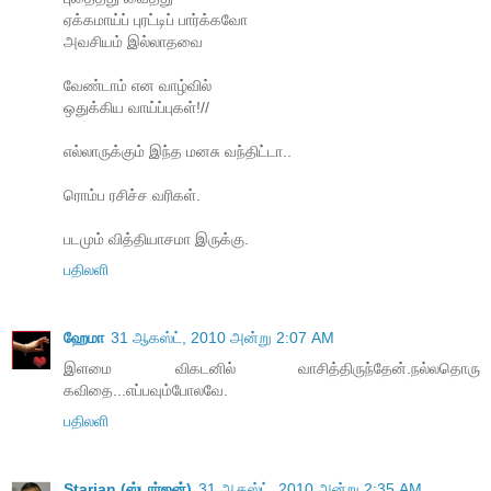
ஏக்கமாய்ப் புரட்டிப் பார்க்கவோ
அவசியம் இல்லாதவை
வேண்டாம் என வாழ்வில்
ஒதுக்கிய வாய்ப்புகள்!//
எல்லாருக்கும் இந்த மனசு வந்திட்டா..
ரொம்ப ரசிச்ச வரிகள்.
படமும் வித்தியாசமா இருக்கு.
பதிலளி
ஹேமா
31 ஆகஸ்ட், 2010 அன்று 2:07 AM
இளமை விகடனில் வாசித்திருந்தேன்.நல்லதொரு
கவிதை...எப்பவும்போலவே.
பதிலளி
Starjan (ஸ்டார்ஜன்)
31 ஆகஸ்ட், 2010 அன்று 2:35 AM